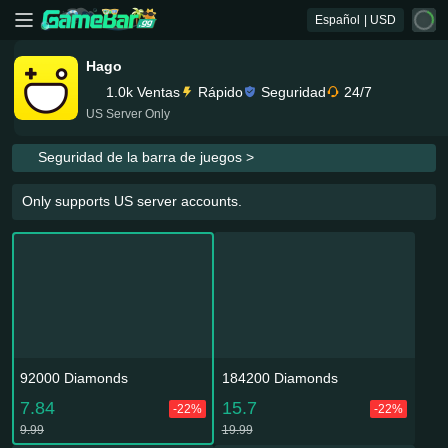
Español
| USD
Hago
1.0k Ventas
Rápido
Seguridad
24/7
US Server Only
Seguridad de la barra de juegos >
Only supports US server accounts.
92000 Diamonds
184200 Diamonds
7.84
15.7
-22%
-22%
9.99
19.99