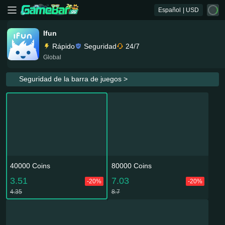
Español
| USD
Ifun
Rápido
Seguridad
24/7
Global
Seguridad de la barra de juegos >
40000 Coins
80000 Coins
3.51
7.03
-20%
-20%
4.35
8.7