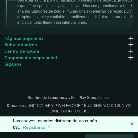
GameBar es una plataforma global profesional de recarga de juego
s que ofrece precios muy competitivos. Nos comprometemos a brind
ar a los jugadores de todo el mundo una experiencia de recarga ultr
arrápida, estable y confiable, permitiéndoles disfrutar de una experi
encia de juego fluida y sin interrupciones.
Páginas populares
Sobre nosotros
Centro de ayuda
Cooperación empresarial
Síganos
Nombre de la empresa：
Fun Play Group Limited
Dirección：
UNIT C21 4/F YIP WIN FACTORY BUILDING NO.10 TSUN YIP
LANE KWUN TONG KL
Los nuevos usuarios disfrutan de un cupón
8%.
Registrarse