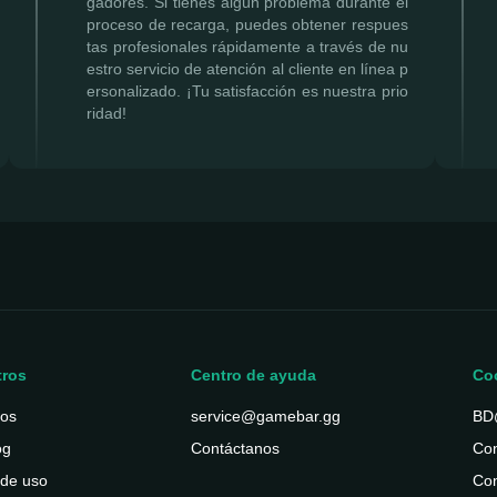
gadores. Si tienes algún problema durante el
proceso de recarga, puedes obtener respues
tas profesionales rápidamente a través de nu
estro servicio de atención al cliente en línea p
ersonalizado. ¡Tu satisfacción es nuestra prio
ridad!
tros
Centro de ayuda
Co
ros
service@gamebar.gg
BD
og
Contáctanos
Con
 de uso
Con