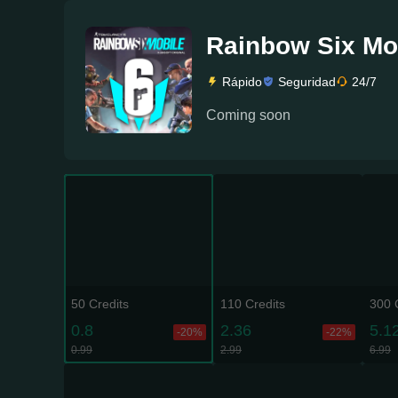
Rainbow Six Mo
Rápido
Seguridad
24/7
Coming soon
50 Credits
110 Credits
300 
0.8
2.36
5.1
-20%
-22%
0.99
2.99
6.99