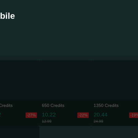
bile
Credits
650 Credits
1350 Credits
2
10.22
20.44
-27%
-22%
-19
12.99
24.99