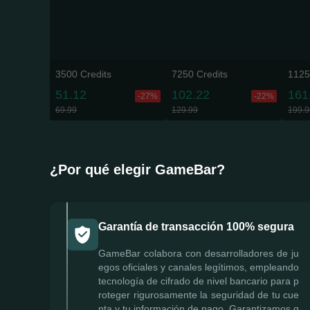
3500 Credits
7250 Credits
1125
51.12
102.22
161
-27%
-22%
69.99
129.99
199.9
¿Por qué elegir GameBar?
Garantía de transacción 100% segura
GameBar colabora con desarrolladores de ju
egos oficiales y canales legítimos, empleando
tecnología de cifrado de nivel bancario para p
roteger rigurosamente la seguridad de tu cue
nta y tu información de pago. Garantizamos q