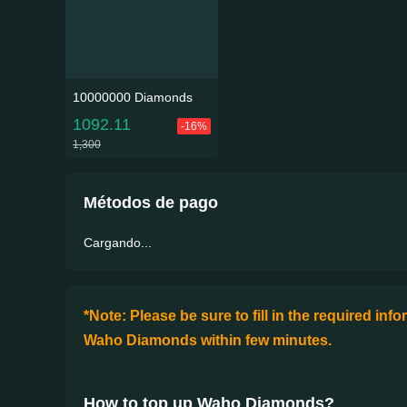
10000000 Diamonds
1092.11
-16%
1,300
Métodos de pago
Cargando...
*Note: Please be sure to fill in the required in
Waho Diamonds within few minutes.
How to top up Waho Diamonds
?