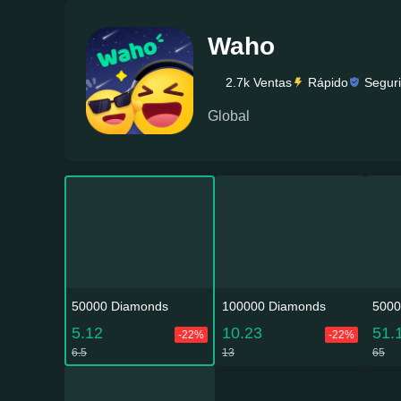
Waho
2.7k Ventas
Rápido
Segur
Global
50000 Diamonds
100000 Diamonds
5000
5.12
10.23
51.
-22%
-22%
6.5
13
65