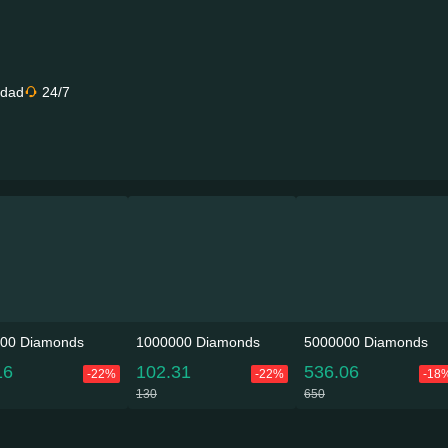
idad
24/7
00 Diamonds
1000000 Diamonds
5000000 Diamonds
16
102.31
536.06
-22%
-22%
-18
130
650