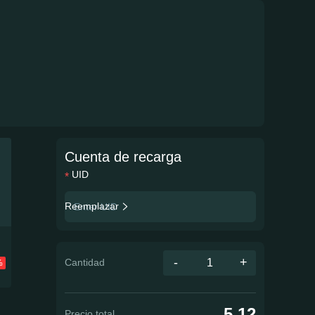
Cuenta de recarga
UID
Reemplazar
-
+
Cantidad
%
5.12
Precio total