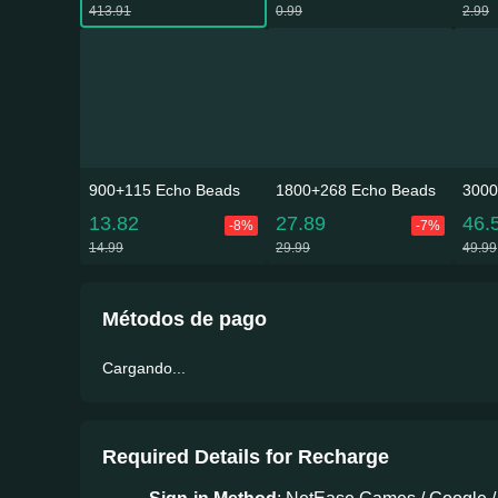
413.91
0.99
2.99
900+115 Echo Beads
1800+268 Echo Beads
3000
13.82
27.89
46.
-8%
-7%
14.99
29.99
49.99
Métodos de pago
Cargando...
Required Details for Recharge