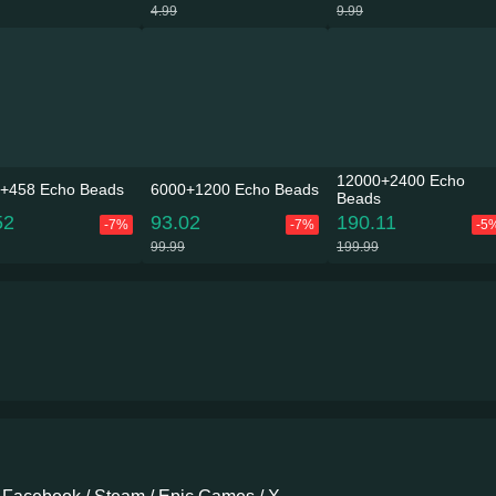
4.99
9.99
12000+2400 Echo
+458 Echo Beads
6000+1200 Echo Beads
Beads
52
93.02
190.11
-7%
-7%
-5
99.99
199.99