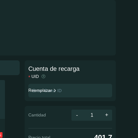
Cuenta de recarga
UID
Reemplazar
-
+
Cantidad
%
401.7
Precio total