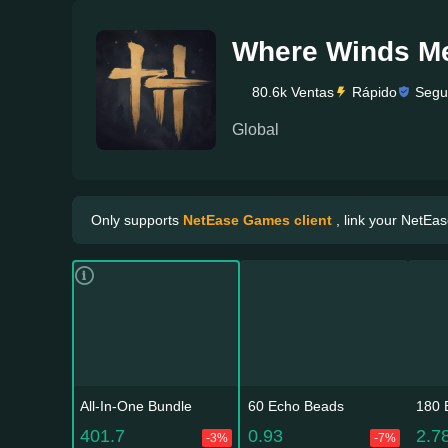
Where Winds M
80.6k Ventas
Rápido
Segu
Global
Only supports
NetEase Games client
, link your NetEas
All-In-One Bundle
60 Echo Beads
180 
401.7
0.93
2.7
-3%
-7%