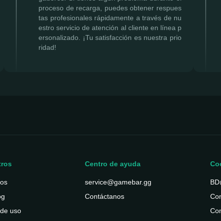
proceso de recarga, puedes obtener respues
tas profesionales rápidamente a través de nu
estro servicio de atención al cliente en línea p
ersonalizado. ¡Tu satisfacción es nuestra prio
ridad!
tros
Centro de ayuda
Co
ros
service@gamebar.gg
BD
og
Contáctanos
Con
 de uso
Con