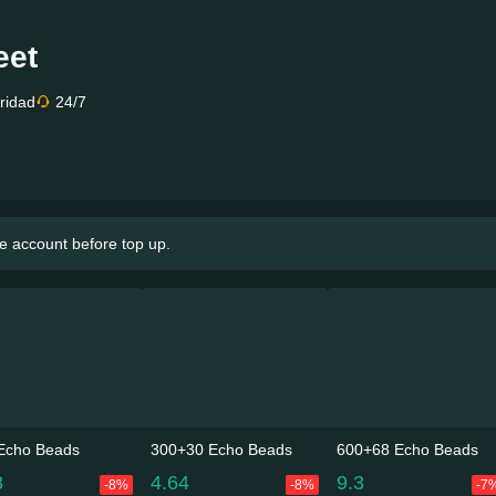
eet
ridad
24/7
e account before top up.
Echo Beads
300+30 Echo Beads
600+68 Echo Beads
8
4.64
9.3
-8%
-8%
-7