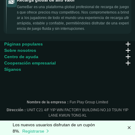
GameBar es una plataforma global profesional de recarga de juego
s que ofrece precios muy competitivos. Nos comprometemos a brind
ar a los jugadores de todo el mundo una experiencia de recarga ultr
arrápida, estable y confiable, permitiéndoles disfrutar de una experi
encia de juego fluida y sin interrupciones.
Páginas populares
Sobre nosotros
Centro de ayuda
Cooperación empresarial
Síganos
Nombre de la empresa：
Fun Play Group Limited
Dirección：
UNIT C21 4/F YIP WIN FACTORY BUILDING NO.10 TSUN YIP
LANE KWUN TONG KL
Los nuevos usuarios disfrutan de un cupón
8%.
Registrarse