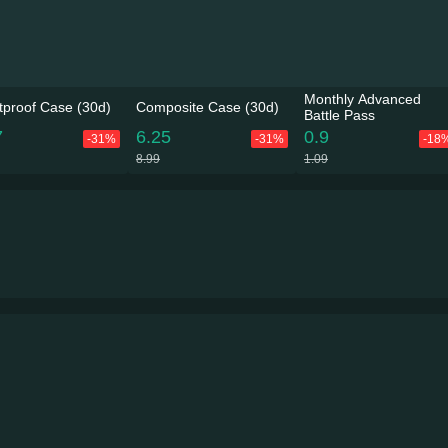
Monthly Advanced
etproof Case (30d)
Composite Case (30d)
Battle Pass
7
6.25
0.9
-31%
-31%
-18
8.99
1.09