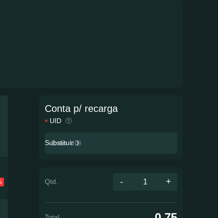
Conta p/ recarga
UID
Substituir
-
+
Qtd.
%
0.75
Total