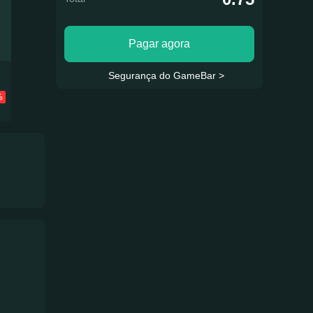
Pagar agora
Segurança do GameBar >
%