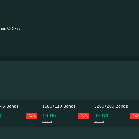
nça
24/7
45 Bonds
1580+110 Bonds
3200+200 Bonds
3
19.06
38.04
-24%
-24%
-24
24.99
49.99