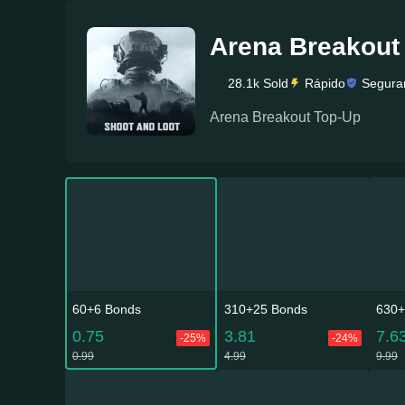
Arena Breakout
28.1k Sold
Rápido
Segura
Arena Breakout Top-Up
60+6 Bonds
310+25 Bonds
630+
0.75
3.81
7.6
-25%
-24%
0.99
4.99
9.99