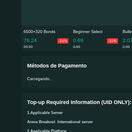
6500+320 Bonds
Beginner Select
Bull
76.24
0.69
2.0
-24%
-31%
99.99
0.99
2.99
Métodos de Pagamento
Carregando...
Top-up Required Information
(UID ONLY)
:
1.Applicable Server
Arena Breakout International server
2.Applicable Platform