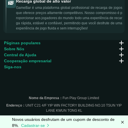
Recarga global de alto valor
GameBar é uma plataforma global profissional de recarga de jogos
que oferece preços altamente competitivos. Nosso compromisso é p
roporcionar aos jogadores do mundo todo uma experiência de recar
ga rápida, estável e confiável, permitindo que você desfrute de uma
experiência de jogo fluida e sem interrupções!
Páginas populares
Sobre Nós
Central de Ajuda
Cooperação empresarial
Siga-nos
Nome da Empresa：
Fun Play Group Limited
Endereço：
UNIT C21 4/F YIP WIN FACTORY BUILDING NO.10 TSUN YIP
LANE KWUN TONG KL
Novos usuários desfrutam de um cupom de desconto de
8%.
Cadastrar-se