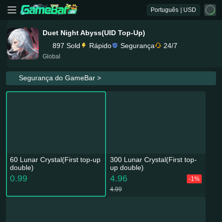
Português
| USD
Duet Night Abyss(UID Top-Up)
897 Sold
Rápido
Segurança
24/7
Global
Segurança do GameBar >
60 Lunar Crystal(First top-up
300 Lunar Crystal(First top-
double)
up double)
0.99
4.96
-1%
4.99