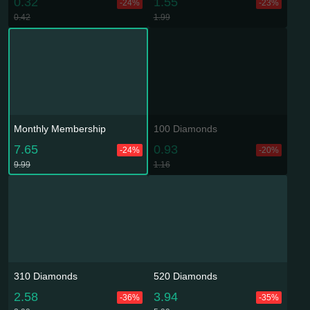
0.32
1.55
-24%
-23%
0.42
1.99
Monthly Membership
100 Diamonds
7.65
0.93
-24%
-20%
9.99
1.16
310 Diamonds
520 Diamonds
2.58
3.94
-36%
-35%