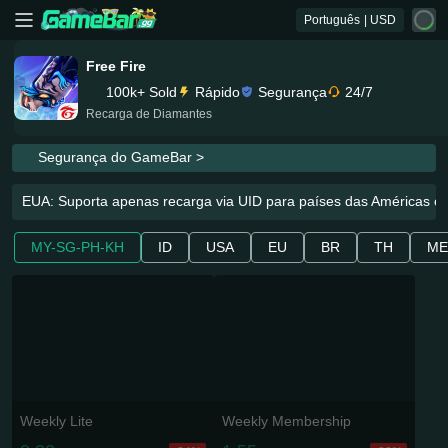
Português
| USD
Free Fire
100k+ Sold
Rápido
Segurança
24/7
Recarga de Diamantes
Segurança do GameBar >
EUA: Suporta apenas recarga via UID para países das Américas co
MY-SG-PH-KH
ID
USA
EU
BR
TH
M
Weekly Lite
Weekly Membership