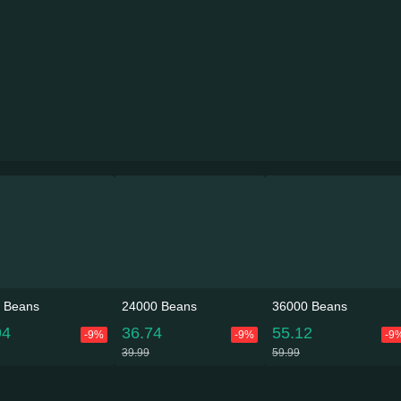
 Beans
24000 Beans
36000 Beans
94
36.74
55.12
-9%
-9%
-9
39.99
59.99