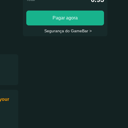
Pagar agora
Segurança do GameBar >
 your