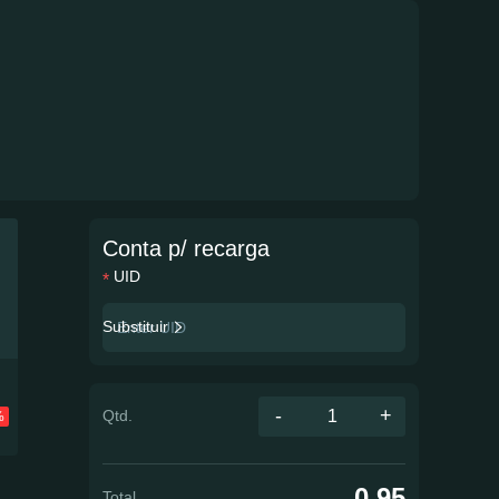
Conta p/ recarga
UID
Substituir
-
+
Qtd.
%
0.95
Total