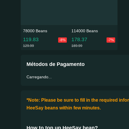
78000 Beans
114000 Beans
119.83
178.37
-8%
-7%
129.99
189.99
Métodos de Pagamento
Carregando...
*Note: Please be sure to fill in the required in
HeeSay beans within few minutes.
How to top up HeeSay bean
?