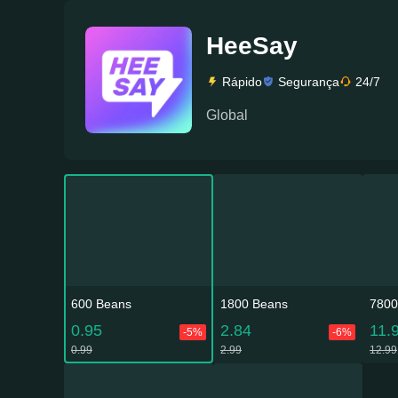
HeeSay
Rápido
Segurança
24/7
Global
600 Beans
1800 Beans
7800
0.95
2.84
11.
-5%
-6%
0.99
2.99
12.99