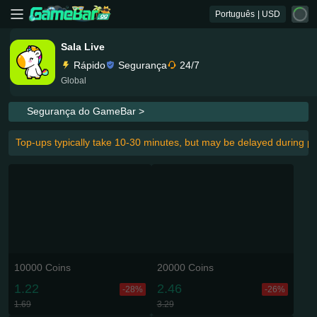
Português
| USD
Sala Live
Rápido
Segurança
24/7
Global
Segurança do GameBar >
Top-ups typically take 10-30 minutes, but may be delayed during p
10000 Coins
20000 Coins
1.22
2.46
-28%
-26%
1.69
3.29