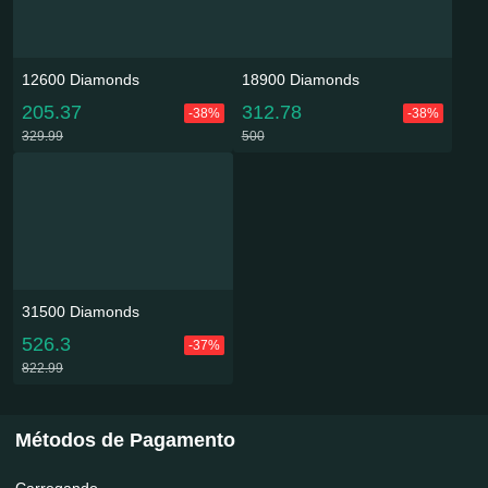
12600 Diamonds
18900 Diamonds
205.37
312.78
-38%
-38%
329.99
500
31500 Diamonds
526.3
-37%
822.99
Métodos de Pagamento
Carregando...