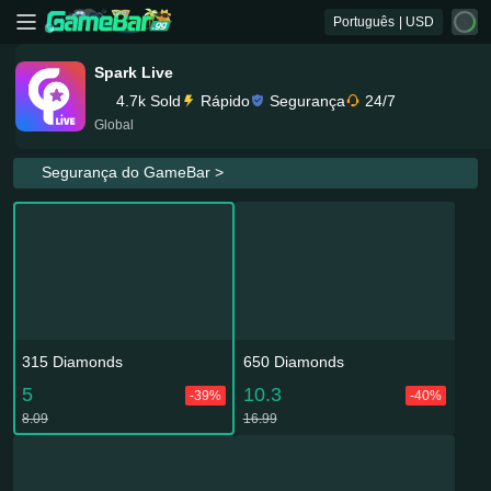
Português
| USD
Spark Live
4.7k Sold
Rápido
Segurança
24/7
Global
Segurança do GameBar >
315 Diamonds
650 Diamonds
5
10.3
-39%
-40%
8.09
16.99