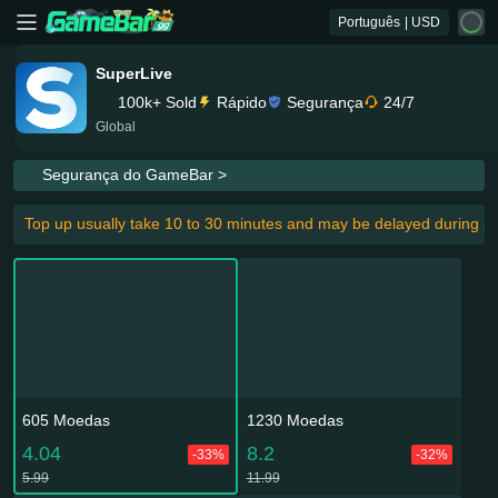
Português
| USD
SuperLive
100k+ Sold
Rápido
Segurança
24/7
Global
Segurança do GameBar >
Top up usually take 10 to 30 minutes and may be delayed during pe
605 Moedas
1230 Moedas
4.04
8.2
-33%
-32%
5.99
11.99