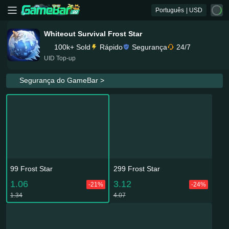
Português
| USD
Whiteout Survival Frost Star
100k+ Sold
Rápido
Segurança
24/7
UID Top-up
Segurança do GameBar >
99 Frost Star
299 Frost Star
1.06
3.12
-21%
-24%
1.34
4.07