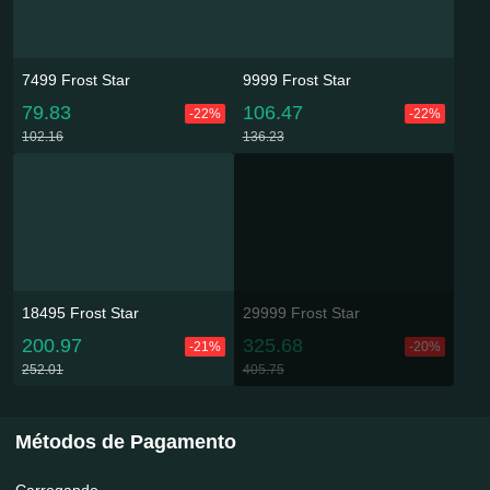
7499 Frost Star
9999 Frost Star
79.83
106.47
-22%
-22%
102.16
136.23
18495 Frost Star
29999 Frost Star
200.97
325.68
-21%
-20%
252.01
405.75
Métodos de Pagamento
Carregando...