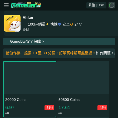
繁體
| USD
Ahlan
100k+銷量
快速
安全
24/7
全球
GameBar安全保障 >
儲值作業一般需 10 至 30 分鐘，訂單高峰期可能延遲。
如有問題，請
20000 Coins
50500 Coins
6.97
17.61
-31%
-42%
10
30