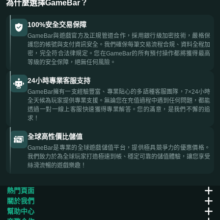
為什麼選擇GameBar？
100%安全交易保障
GameBar與遊戲官方及正規管道合作，採用銀行級加密技術，嚴格保
護您的帳號與支付資訊安全。我們確保每筆交易流程合規、資料全程加
密，完全符合法律規定。您在GameBar的所有預付操作都將獲得最高
等級的安全保障，絕無任何風險。
24小時專業客服支持
GameBar擁有一支經驗豐富、專業貼心的多語種客服團隊，7×24小時
全天候為玩家提供專業支援。無論您在充值過程中遇到任何問題，都能
透過一對一線上客服快速獲得專業解答。您的滿意，是我們不懈的追
求！
全球高性價比儲值
GameBar是專業的全球遊戲儲值平台，提供極具競爭力的優惠價格。
我們致力於為全球玩家打造極速到帳、穩定可靠的儲值體驗，讓您享受
絲滑流暢的遊戲樂趣！
熱門頁面
關於我們
幫助中心