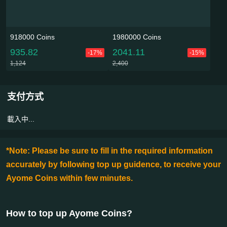
918000 Coins
1980000 Coins
935.82
2041.11
-17%
-15%
1,124
2,400
支付方式
載入中...
*Note: Please be sure to fill in the required information
accurately by following top up guidence, to receive your
Ayome Coins within few minutes.
How to top up Ayome Coins
?