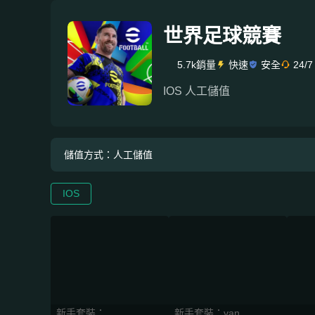
世界足球競賽
5.7k銷量
快速
安全
24/7
IOS 人工儲值
儲值方式：人工儲值
IOS
新手套裝：
新手套裝：van