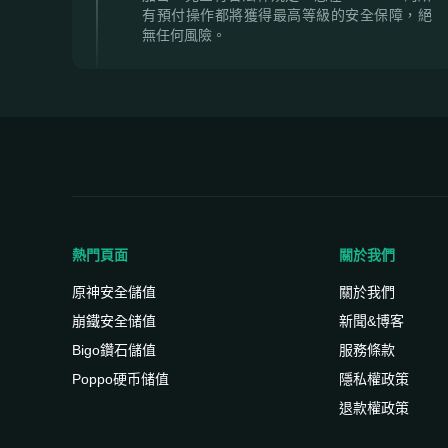
有預付操作都將獲得最高等級的安全保障，絕
無任何風險。
熱門頁面
關於我們
原神安全儲值
關於我們
崩鐵安全储值
新聞&博客
Bigo鑽石儲值
服務條款
Poppo硬币储值
隱私權政策
退款權政策