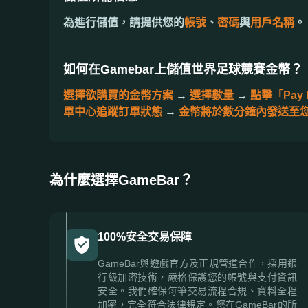
為進行儲值，請提供您的
帳號
、
密碼
與
用戶名稱
。
如何在Gamebar上儲值世界足球競賽金幣？
選擇欲購買的金幣方案
→
選擇數量
→
點擊「Pay 
單中心追蹤訂單狀態
→
金幣將於數分鐘內發送至
為什麼選擇GameBar？
100%安全交易保障
GameBar與遊戲官方及正規管道合作，採用銀
行級加密技術，嚴格保護您的帳號與支付資訊
安全。我們確保每筆交易流程合規、資料全程
加密，完全符合法律規定。您在GameBar的所