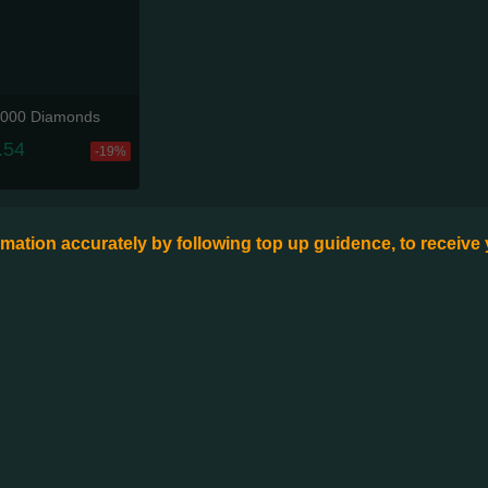
000 Diamonds
.54
-19%
formation accurately by following top up guidence, to receive