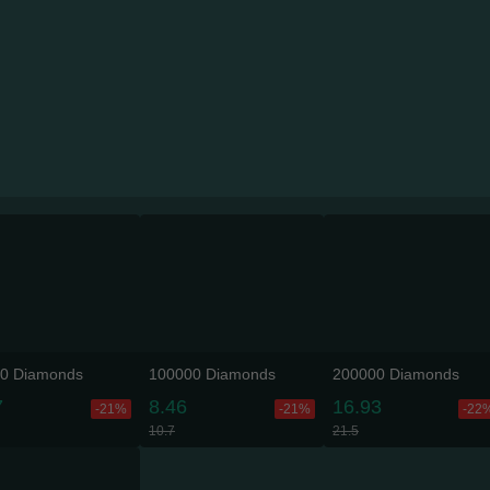
0 Diamonds
100000 Diamonds
200000 Diamonds
7
8.46
16.93
-21%
-21%
-22
10.7
21.5