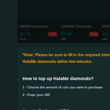
500000 Diamonds
1000000 Diamonds
5000
42.31
84.63
441
-22%
-22%
53.8
108
540
*Note: Please be sure to fill in the required in
HalaMe diamonds within few minutes.
How to top up HalaMe diamonds
?
1、Choose the amount of coin you want to purchase
2、Enter your
UID