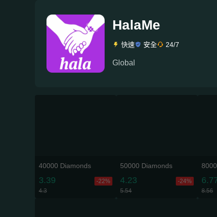
HalaMe
快速
安全
24/7
Global
40000 Diamonds
50000 Diamonds
8000
3.39
4.23
6.7
-22%
-24%
4.3
5.54
8.56