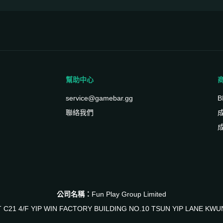
幫助中心
service@gamebar.gg
B
聯絡我們
公司名稱：
Fun Play Group Limited
T C21 4/F YIP WIN FACTORY BUILDING NO.10 TSUN YIP LANE KW