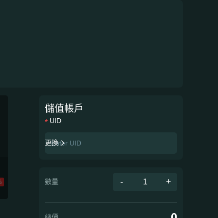
儲值帳戶
UID
更換
-
+
數量
%
0
總價