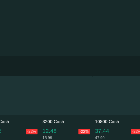
Cash
3200 Cash
10800 Cash
2
12.48
37.44
-22%
-22%
-22
15.99
47.99