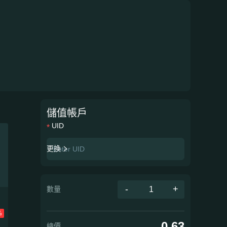
儲值帳戶
UID
更換
-
+
數量
%
0.63
總價