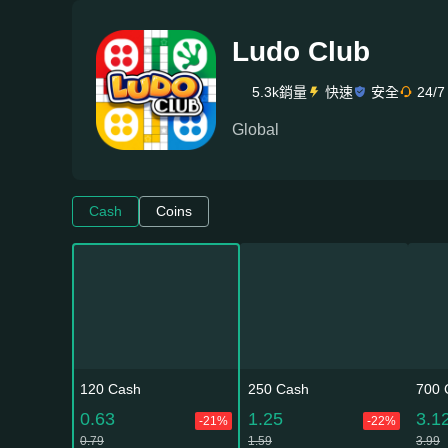
Ludo Club
5.3k銷量
快速
安全
24/7
Global
Cash
Coins
120 Cash
250 Cash
700 
0.63
1.25
3.1
-21%
-22%
0.79
1.59
3.99