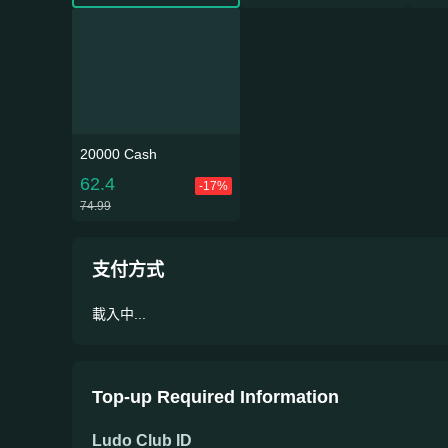
20000 Cash
62.4
-17%
74.99
支付方式
載入中...
Top-up Required Information
Ludo Club
ID