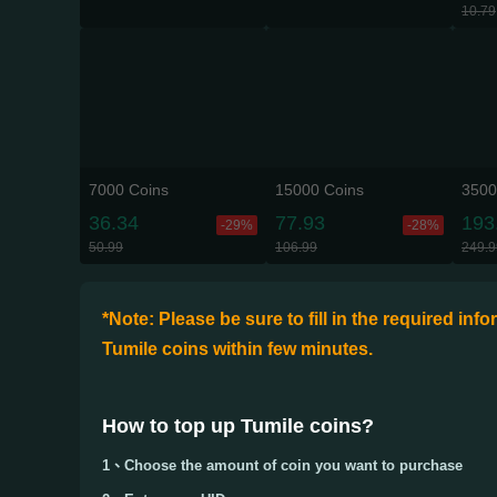
10.79
7000 Coins
15000 Coins
3500
36.34
77.93
193
-29%
-28%
50.99
106.99
249.9
*Note: Please be sure to fill in the required in
Tumile coins within few minutes.
How to top up Tumile coins
?
1、Choose the amount of coin you want to purchase