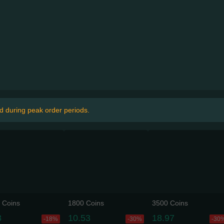
d during peak order periods.
 Coins
1800 Coins
3500 Coins
8
10.53
18.97
-18%
-30%
-30