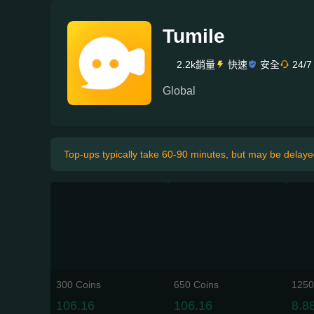
Tumile
2.2k銷量
快速
安全
24/7
Global
Top-ups typically take 60-90 minutes, but may be delaye
300 Coins
650 Coins
1250
106.16
106.16
8.8