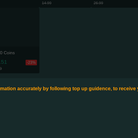
14.99
26.99
0 Coins
.51
-23%
9
formation accurately by following top up guidence, to receive