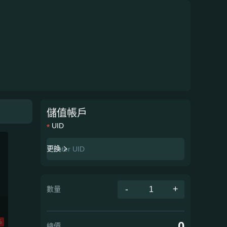
儲值帳戶
UID
更換
-
+
數量
%
0
總價